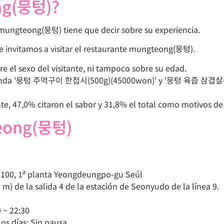
ng(뭉텅)?
o mungteong(뭉텅) tiene que decir sobre su experiencia.
 le invitamos a visitar el restaurante mungteong(뭉텅).
e el sexo del visitante, ni tampoco sobre su edad.
mienda '뭉텅 주먹구이 한접시(500g)(45000won)' y '뭉텅 육즙 삼겹살(1
nte, 47,0% citaron el sabor y 31,8% el total como motivos de s
teong(뭉텅)
100, 1ª planta Yeongdeungpo-gu Seúl
 m) de la salida 4 de la estación de Seonyudo de la línea 9.
0 ~ 22:30
os días: Sin pausa