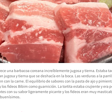
rece una barbacoa coreana increíblemente jugosa y tierna. Estaba t
an jugosa y tierna que se deshacía en la boca. Las verduras a la parr
con la carne. El equilibrio de sabores con la pasta de ajo y pimienta
y los fideos Bibim como guarnición. La tortita estaba crujiente y era p
ntes con su sabor ligeramente picante y los fideos eran muy mastica
 buenísimos.