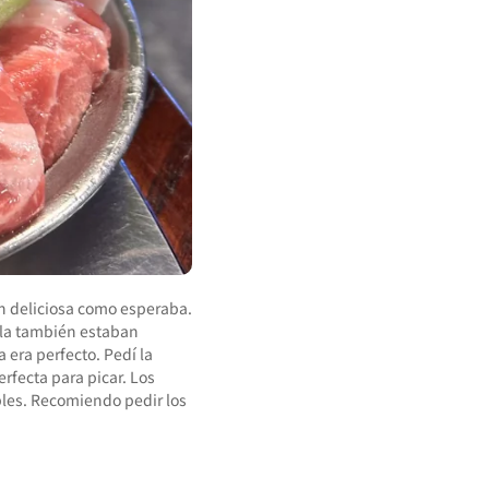
an deliciosa como esperaba.
Wow, la calidad de la carne de cerdo aqu
illa también estaban
lechuga, que también estaba muy rico. Me
 era perfecto. Pedí la
y agradable. Todo el personal era tan a
erfecta para picar. Los
bles. Recomiendo pedir los