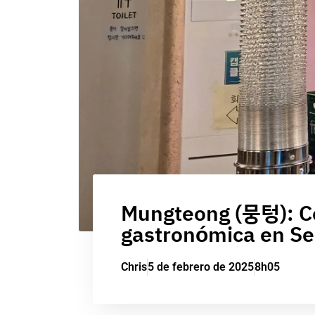
Mungteong (뭉텅): Ce
gastronómica en Se
Chris
5 de febrero de 2025
8h05