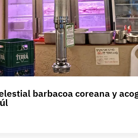
lestial barbacoa coreana y aco
úl