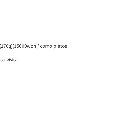
70g)(15000won)' como platos
u visita.