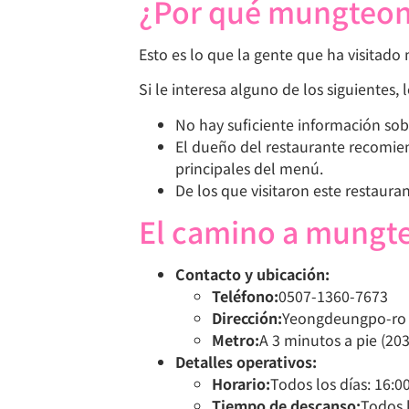
¿Por qué mungteo
Esto es lo que la gente que ha visitad
Si le interesa alguno de los siguientes,
No hay suficiente información sobr
El dueño del restaurante reco
principales del menú.
De los que visitaron este restaura
El camino a mung
Contacto y ubicación:
Teléfono:
0507-1360-7673
Dirección:
Yeongdeungpo-ro 
Metro:
A 3 minutos a pie (203
Detalles operativos:
Horario:
Todos los días: 16:0
Tiempo de descanso:
Todos l