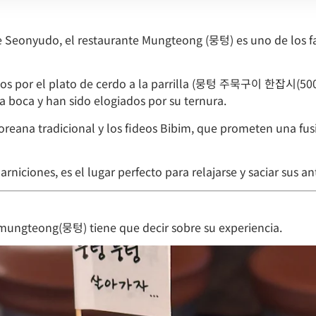
e Seonyudo, el restaurante Mungteong (뭉텅) es uno de los fav
aídos por el plato de cerdo a la parrilla (뭉텅 주묵구이 한잡시(500
boca y han sido elogiados por su ternura.
coreana tradicional y los fideos Bibim, que prometen una fu
rniciones, es el lugar perfecto para relajarse y saciar sus a
o mungteong(뭉텅) tiene que decir sobre su experiencia.