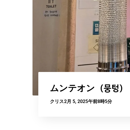
ムンテオン（뭉텅）
クリス
2月 5, 2025
午前8時5分