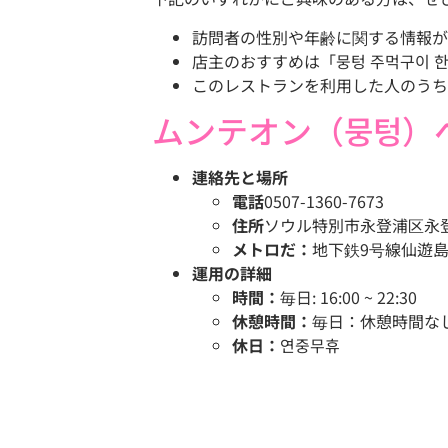
訪問者の性別や年齢に関する情報が
店主のおすすめは「뭉텅 주먹구이 한접시(
このレストランを利用した人のうち、
ムンテオン（뭉텅）
連絡先と場所
電話
0507-1360-7673
住所
ソウル特別市永登浦区永登浦
メトロだ：
地下鉄9号線仙遊島
運用の詳細
時間：
毎日: 16:00 ~ 22:30
休憩時間：
毎日：休憩時間な
休日：
연중무휴