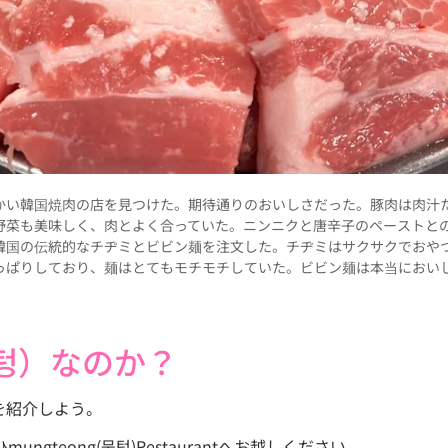
かい韓国焼肉の店を見つけた。期待通りのおいしさだった。豚肉は肉汁
野菜も美味しく、肉とよく合っていた。ニンニクと唐辛子のペーストと
韓国の伝統的なチヂミとビビン麺を注文した。チヂミはサクサクでおや
っぱりしており、麺はとてもモチモチしていた。ビビン麺は本当におい
텅）なのか？
を紹介しよう。
gteong(뭉텅)Restaurantへお越しください。