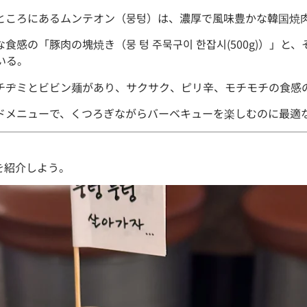
ところにあるムンテオン（뭉텅）は、濃厚で風味豊かな韓国焼
感の「豚肉の塊焼き（뭉 텅 주묵구이 한잡시(500g)）」
ている。
チヂミとビビン麺があり、サクサク、ピリ辛、モチモチの食感
ドメニューで、くつろぎながらバーベキューを楽しむのに最適
を紹介しよう。