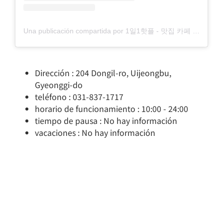
Una publicación compartida por 1일1핫플 - 맛집 카페 핫플 서울맛집 (@1day_1hotplace)
Dirección : 204 Dongil-ro, Uijeongbu,
Gyeonggi-do
teléfono : 031-837-1717
horario de funcionamiento : 10:00 - 24:00
tiempo de pausa : No hay información
vacaciones : No hay información