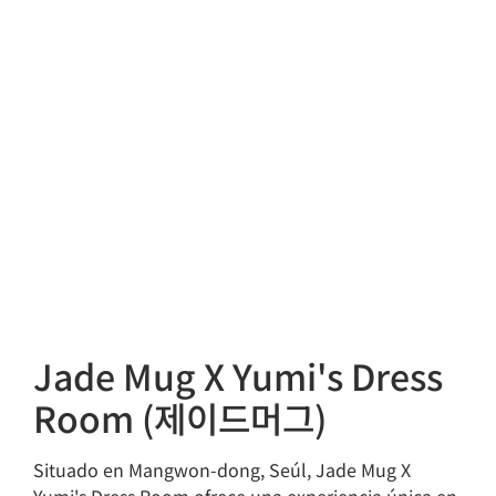
Jade Mug X Yumi's Dress
Room (제이드머그)
Situado en Mangwon-dong, Seúl, Jade Mug X
Yumi's Dress Room ofrece una experiencia única en