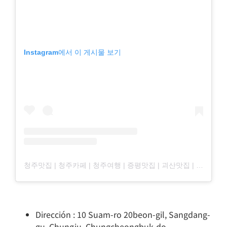
Instagram에서 이 게시물 보기
청주맛집 | 청주카페 | 청주여행 | 증평맛집 | 괴산맛집 | 진천맛집(@cjtaste_)님의 공유 게시물
Dirección : 10 Suam-ro 20beon-gil, Sangdang-
gu, Chungju, Chungcheongbuk-do