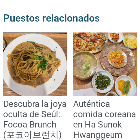
Puestos relacionados
Descubra la joya
Auténtica
oculta de Seúl:
comida coreana
Focoa Brunch
en Ha Sunok
(포코아브런치)
Hwanggeum