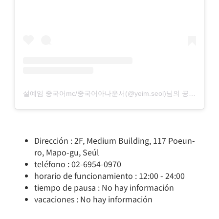
설예임 중국어mc/중국어아나운서(@yeim.seol)님의 공유 게시물
Dirección : 2F, Medium Building, 117 Poeun-
ro, Mapo-gu, Seúl
teléfono : 02-6954-0970
horario de funcionamiento : 12:00 - 24:00
tiempo de pausa : No hay información
vacaciones : No hay información