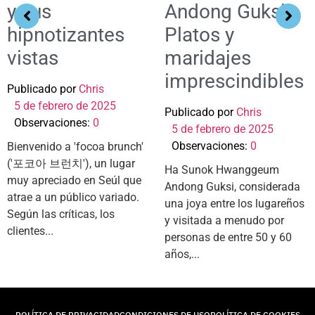
y sus
Andong Guksi:
hipnotizantes
Platos y
vistas
maridajes
imprescindibles
Publicado por
Chris
5 de febrero de 2025
Publicado por
Chris
Observaciones:
0
5 de febrero de 2025
Observaciones:
0
Bienvenido a 'focoa brunch'
('포코아 브런치'), un lugar
Ha Sunok Hwanggeum
muy apreciado en Seúl que
Andong Guksi, considerada
atrae a un público variado.
una joya entre los lugareños
Según las críticas, los
y visitada a menudo por
clientes...
personas de entre 50 y 60
años,...
POLÍTICA DE PRIVACIDAD
CONDICIONES DE USO
POLÍTICA DE COOKIES