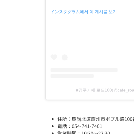
インスタグラム에서 이 게시물 보기
#경주카페 로드100(@cafe_ro
住所：慶尚北道慶州市ボブル路100
電話：054-741-7401
営業時間：10:30～22:30