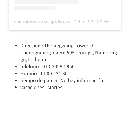
Una publicación compartida por 👨‍👩‍👦 어쩌다 하쥬니그램 (@iiinnnyoung)
Dirección : 1F Daegwang Tower, 9
Cheongneung-daero 595beon-gil, Namdong-
gu, Incheon
teléfono : 010-3459-5950
Horario : 11:00 - 21:30
tiempo de pausa : No hay información
vacaciones : Martes