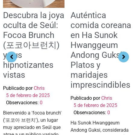
Descubra la joya
Auténtica
oculta de Seúl:
comida coreana
Focoa Brunch
en Ha Sunok
(포코아브런치)
Hwanggeum
y sus
Andong Guksi:
hipnotizantes
Platos y
vistas
maridajes
imprescindibles
Publicado por
Chris
5 de febrero de 2025
Publicado por
Chris
Observaciones:
0
5 de febrero de 2025
Observaciones:
0
Bienvenido a 'focoa brunch'
('포코아 브런치'), un lugar
Ha Sunok Hwanggeum
muy apreciado en Seúl que
Andong Guksi, considerada
atrae a un público variado.