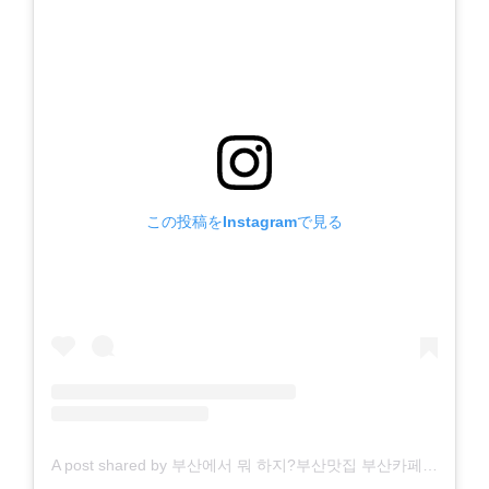
この投稿をInstagramで見る
A post shared by 부산에서 뭐 하지?부산맛집 부산카페 부산여행 부산가볼만한 곳 (@all.about.busan)