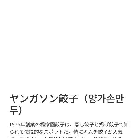
ヤンガソン餃子（양가손만
두）
1976年創業の楊家園餃子は、蒸し餃子と揚げ餃子で知
られる伝説的なスポットだ。特にキムチ餃子が人気