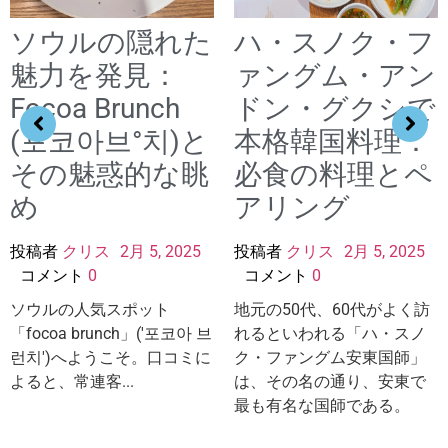
ソウルの隠れた
ハ・スノク・フ
魅力を発見：
ァングム・アン
Focoa Brunch
ドン・グクシで
(포코아브°치)と
本格韓国料理：
その魅惑的な眺
必食の料理とペ
め
アリング
投稿者
クリス
2月 5, 2025
投稿者
クリス
2月 5, 2025
コメント
0
コメント
0
ソウルの人気スポット
地元の50代、60代がよく訪
「focoa brunch」('포코아 브
れるといわれる「ハ・スノ
런치')へようこそ。口コミに
ク・ファングム安東国師」
よると、常連客...
は、その名の通り、安東で
最も有名な国師である。