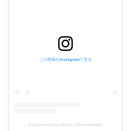
この投稿をInstagramで見る
A post shared by Uk Kim (@ukrideabike)