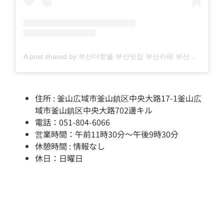
A post shared by 부산더핫플 부산맛집 부산카페 부산여행 부산가볼만한곳 (@busan_thehotple)
住所 : 釜山広域市釜山鎮区中央大路17-1釜山広
域市釜山鎮区中央大路702邊キル
電話：051-804-6066
営業時間：午前11時30分～午後9時30分
休憩時間 : 情報なし
休日：日曜日