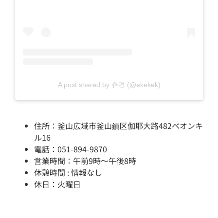
A post shared by 츄켠 (@ekekek)
住所：釜山広域市釜山鎮区伽耶大路482ベオンキ
ル16
電話：051-894-9870
営業時間：午前9時～午後8時
休憩時間 : 情報なし
休日：火曜日