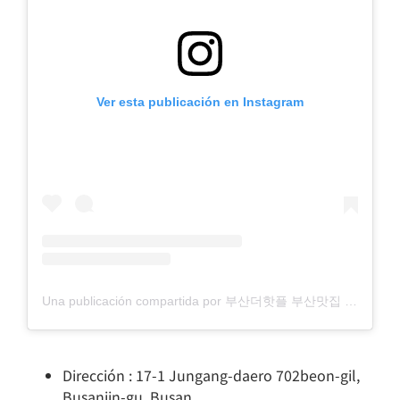
Ver esta publicación en Instagram
Una publicación compartida por 부산더핫플 부산맛집 부산카페 부산여행 부산가볼만한곳 (@busan_thehotple)
Dirección : 17-1 Jungang-daero 702beon-gil,
Busanjin-gu, Busan