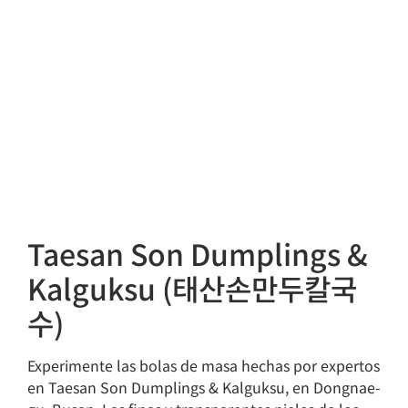
Taesan Son Dumplings &
Kalguksu (태산손만두칼국
수)
Experimente las bolas de masa hechas por expertos
en Taesan Son Dumplings & Kalguksu, en Dongnae-