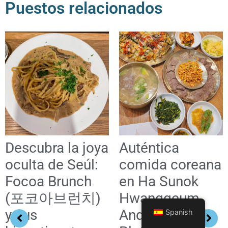
Puestos relacionados
Descubra la joya
Auténtica
oculta de Seúl:
comida coreana
Focoa Brunch
en Ha Sunok
(포코아브런치)
Hwanggeum
y sus
Andong Guksi:
Spanish