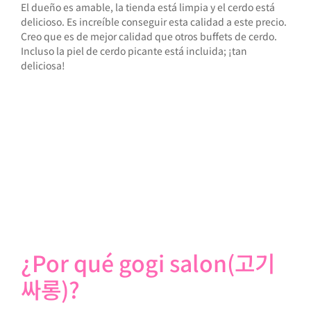
El dueño es amable, la tienda está limpia y el cerdo está
Siem
delicioso. Es increíble conseguir esta calidad a este precio.
cuan
Creo que es de mejor calidad que otros buffets de cerdo.
pero
Incluso la piel de cerdo picante está incluida; ¡tan
y ma
deliciosa!
carn
pero
de c
come
cerd
hace
Otra
enca
sala
siem
panc
¿Por qué gogi salon(고기
싸롱)?