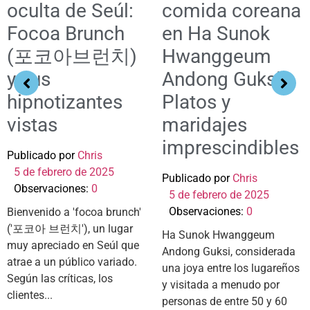
oculta de Seúl:
comida coreana
Focoa Brunch
en Ha Sunok
(포코아브런치)
Hwanggeum
y sus
Andong Guksi:
hipnotizantes
Platos y
vistas
maridajes
imprescindibles
Publicado por
Chris
5 de febrero de 2025
Publicado por
Chris
Observaciones:
0
5 de febrero de 2025
Observaciones:
0
Bienvenido a 'focoa brunch'
('포코아 브런치'), un lugar
Ha Sunok Hwanggeum
muy apreciado en Seúl que
Andong Guksi, considerada
atrae a un público variado.
una joya entre los lugareños
Según las críticas, los
y visitada a menudo por
clientes...
personas de entre 50 y 60