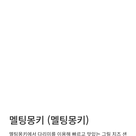
멜팅몽키 (멜팅몽키)
멜팅몽키에서 다리미를 이용해 빠르고 맛있는 그릴 치즈 샌