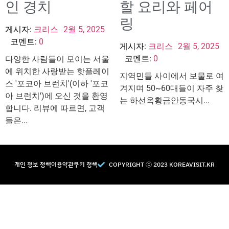
인 경치
할 요리와 페어
링
게시자:
크리스
2월 5, 2025
코멘트:
0
게시자:
크리스
2월 5, 2025
코멘트:
0
다양한 사람들이 모이는 서울
에 위치한 사랑받는 핫플레이
지역민들 사이에서 보물로 여
스 '포코아 브런치'(이하 '포코
겨지며 50~60대들이 자주 찾
아 브런치')에 오신 것을 환영
는 하선옥황금안동국시...
합니다. 리뷰에 따르면, 고객
들은...
개인 정보 정책
이용약관
쿠키 정책
COPYRIGHT Ⓒ 2023 KOREAVISIT.KR