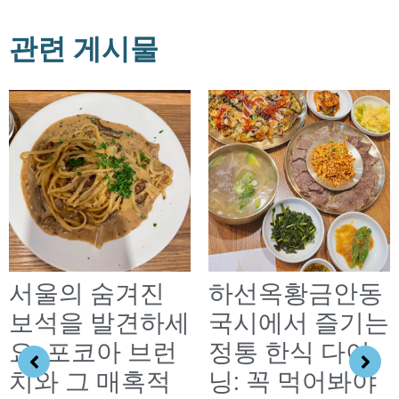
관련 게시물
서울의 숨겨진
하선옥황금안동
보석을 발견하세
국시에서 즐기는
요: 포코아 브런
정통 한식 다이
치와 그 매혹적
닝: 꼭 먹어봐야