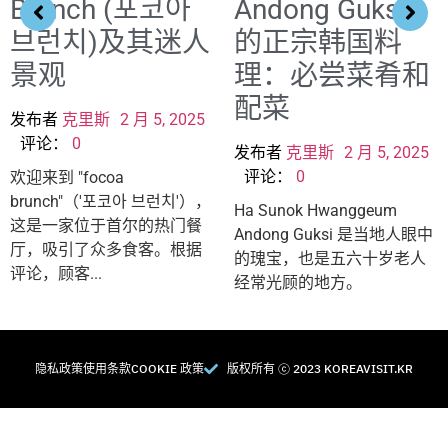
Brunch (포코아
Andong Guksi
브런치)及其迷人
的正宗韩国料
景观
理：必尝菜肴和
配菜
发布者
克里斯
2 月 5, 2025
评论：
0
发布者
克里斯
2 月 5, 2025
评论：
0
欢迎来到 "focoa
brunch"（'포코아 브런치'），
Ha Sunok Hwanggeum
这是一家位于首尔的热门餐
Andong Guksi 是当地人眼中
厅，吸引了众多食客。根据
的瑰宝，也是五六十岁老人
评论，顾客...
经常光顾的地方。
隐私政策
使用条款
COOKIE 政策
版权所有 Ⓒ 2023 KOREAVISIT.KR