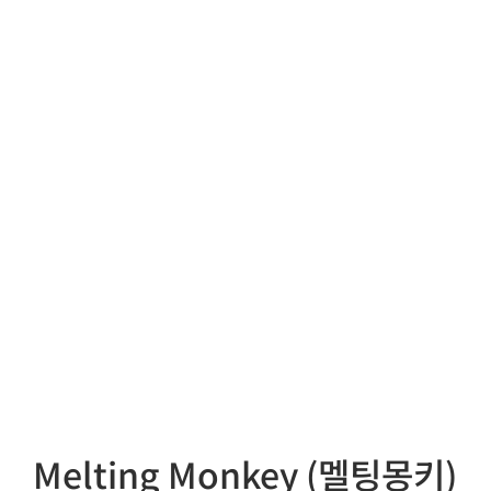
Melting Monkey (멜팅몽키)