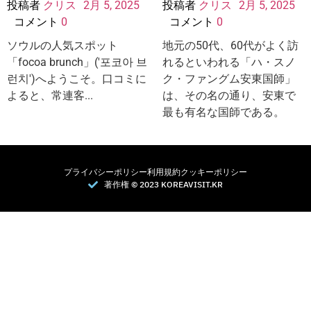
投稿者
クリス
2月 5, 2025
投稿者
クリス
2月 5, 2025
コメント
0
コメント
0
ソウルの人気スポット
地元の50代、60代がよく訪
「focoa brunch」('포코아 브
れるといわれる「ハ・スノ
런치')へようこそ。口コミに
ク・ファングム安東国師」
よると、常連客...
は、その名の通り、安東で
最も有名な国師である。
プライバシーポリシー
利用規約
クッキーポリシー
著作権 © 2023 KOREAVISIT.KR