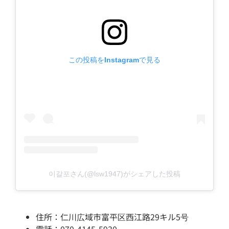
この投稿をInstagramで見る
이갈포さん(@lsw1947)がシェアした投稿
住所：仁川広域市富平区西江路29キル5号
電話：070-4145-5930