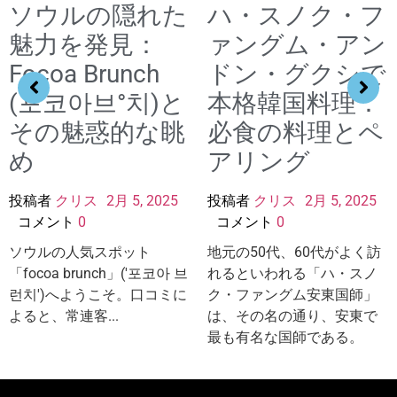
ソウルの隠れた
ハ・スノク・フ
魅力を発見：
ァングム・アン
Focoa Brunch
ドン・グクシで
(포코아브°치)と
本格韓国料理：
その魅惑的な眺
必食の料理とペ
め
アリング
投稿者
クリス
2月 5, 2025
投稿者
クリス
2月 5, 2025
コメント
0
コメント
0
ソウルの人気スポット
地元の50代、60代がよく訪
「focoa brunch」('포코아 브
れるといわれる「ハ・スノ
런치')へようこそ。口コミに
ク・ファングム安東国師」
よると、常連客...
は、その名の通り、安東で
最も有名な国師である。