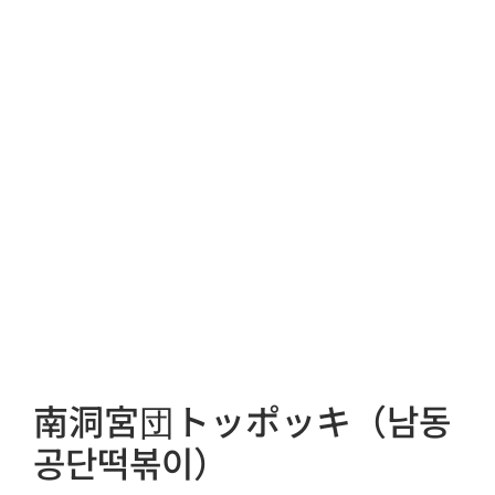
南洞宮団トッポッキ（남동
공단떡볶이）