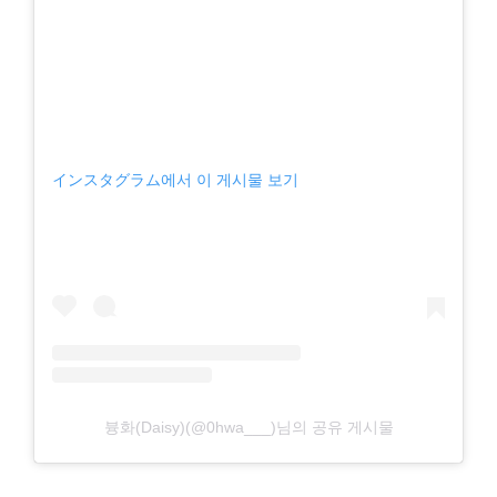
インスタグラム에서 이 게시물 보기
븅화(Daisy)(@0hwa___)님의 공유 게시물