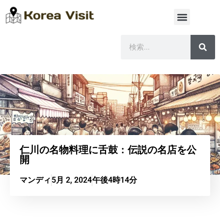
仁川の名物料理に舌鼓：伝説の名店を公
開
マンディ
5月 2, 2024
午後4時14分