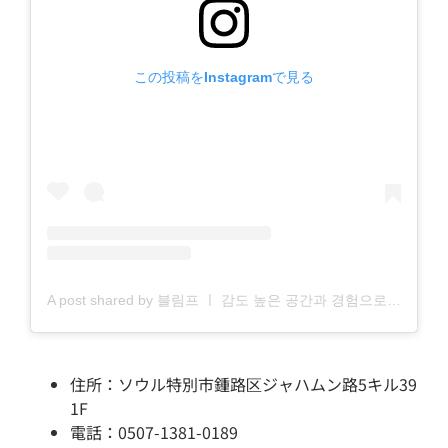
この投稿をInstagramで見る
A post shared by 블림프 ㅣ 감도 높은 공간과 경험으로 딊나는 여행 (@blimp.official)
住所：ソウル特別市鍾路区ジャハムン路5キル39
1F
電話：0507-1381-0189