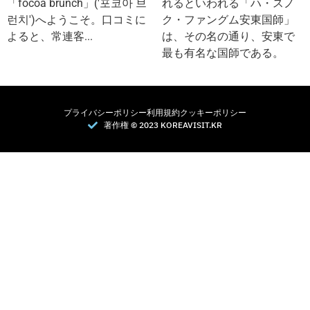
「focoa brunch」('포코아 브
れるといわれる「ハ・スノ
런치')へようこそ。口コミに
ク・ファングム安東国師」
よると、常連客...
は、その名の通り、安東で
最も有名な国師である。
プライバシーポリシー
利用規約
クッキーポリシー
著作権 © 2023 KOREAVISIT.KR