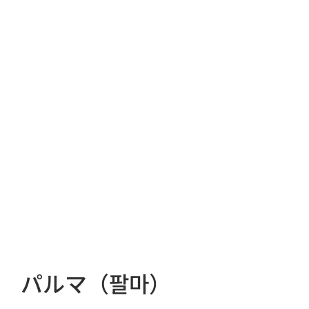
パルマ（팔마）