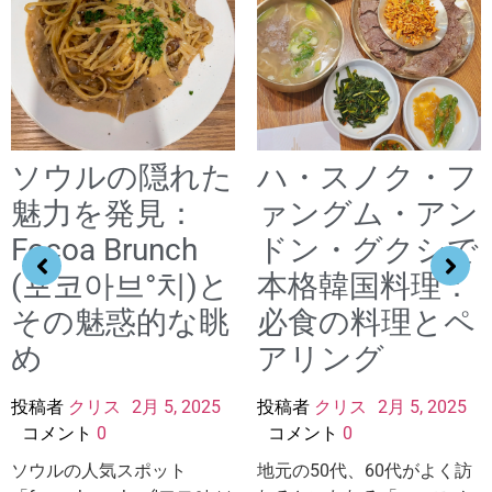
ソウルの隠れた
ハ・スノク・フ
魅力を発見：
ァングム・アン
Focoa Brunch
ドン・グクシで
(포코아브°치)と
本格韓国料理：
その魅惑的な眺
必食の料理とペ
め
アリング
投稿者
クリス
2月 5, 2025
投稿者
クリス
2月 5, 2025
コメント
0
コメント
0
ソウルの人気スポット
地元の50代、60代がよく訪