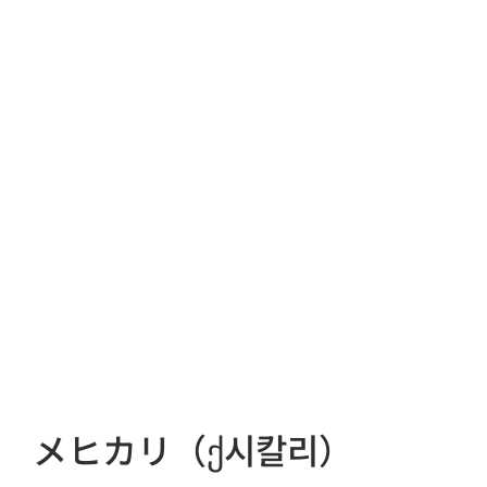
メヒカリ（ქ시칼리）