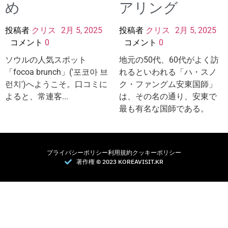
め
アリング
投稿者
クリス
2月 5, 2025
投稿者
クリス
2月 5, 2025
コメント
0
コメント
0
ソウルの人気スポット
地元の50代、60代がよく訪
「focoa brunch」('포코아 브
れるといわれる「ハ・スノ
런치')へようこそ。口コミに
ク・ファングム安東国師」
よると、常連客...
は、その名の通り、安東で
最も有名な国師である。
プライバシーポリシー
利用規約
クッキーポリシー
著作権 © 2023 KOREAVISIT.KR