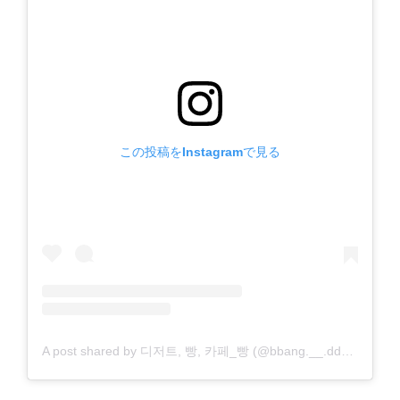
この投稿をInstagramで見る
A post shared by 디저트, 빵, 카페_빵 (@bbang.__.dduck)