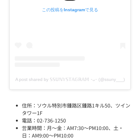
この投稿をInstagramで見る
A post shared by 𝕊𝕊𝕌ℕ𝕐𝕊𝕋𝔸𝔾ℝ𝔸𝕄 ･ᴗ･ (@ssuny___)
住所：ソウル特別市鍾路区鍾路1キル50、ツイン
タワー1F
電話：02-736-1250
営業時間：月～金：AM7:30～PM10:00、土・
日：AM9:00～PM10:00