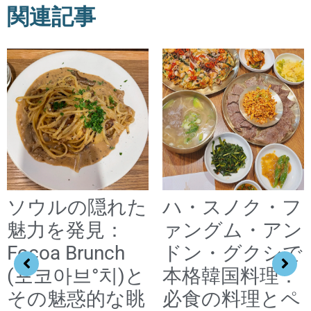
関連記事
ソウルの隠れた
ハ・スノク・フ
魅力を発見：
ァングム・アン
Focoa Brunch
ドン・グクシで
(포코아브°치)と
本格韓国料理：
その魅惑的な眺
必食の料理とペ