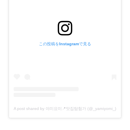
この投稿をInstagramで見る
A post shared by 야미요미📍맛집탐험가 (@_yamiyomi_)