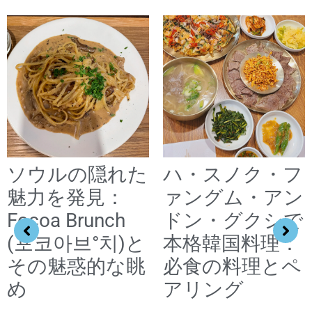
ソウルの隠れた
ハ・スノク・フ
魅力を発見：
ァングム・アン
Focoa Brunch
ドン・グクシで
(포코아브°치)と
本格韓国料理：
その魅惑的な眺
必食の料理とペ
め
アリング