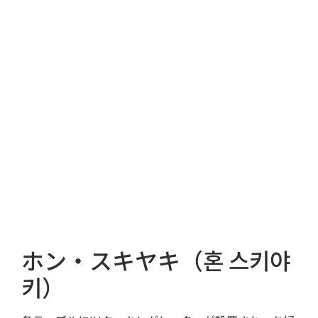
ホン・スキヤキ（혼 스키야
키）