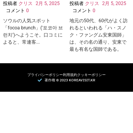
投稿者
クリス
2月 5, 2025
投稿者
クリス
2月 5, 2025
コメント
0
コメント
0
ソウルの人気スポット
地元の50代、60代がよく訪
「focoa brunch」('포코아 브
れるといわれる「ハ・スノ
런치')へようこそ。口コミに
ク・ファングム安東国師」
よると、常連客...
は、その名の通り、安東で
最も有名な国師である。
プライバシーポリシー
利用規約
クッキーポリシー
著作権 © 2023 KOREAVISIT.KR