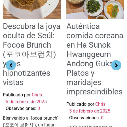
Descubra la joya
Auténtica
oculta de Seúl:
comida coreana
Focoa Brunch
en Ha Sunok
(포코아브런치)
Hwanggeum
y sus
Andong Guksi:
hipnotizantes
Platos y
vistas
maridajes
imprescindibles
Publicado por
Chris
5 de febrero de 2025
Publicado por
Chris
Observaciones:
0
5 de febrero de 2025
Observaciones:
0
Bienvenido a 'focoa brunch'
('포코아 브런치'), un lugar