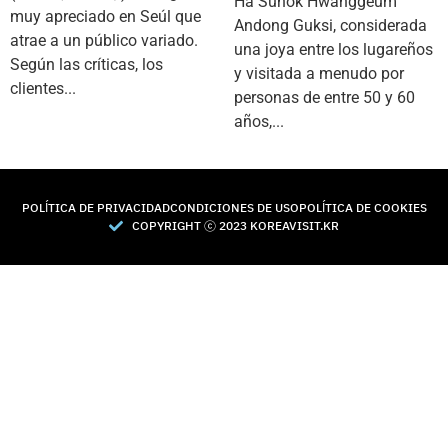
Ha Sunok Hwanggeum
muy apreciado en Seúl que
Andong Guksi, considerada
atrae a un público variado.
una joya entre los lugareños
Según las críticas, los
y visitada a menudo por
clientes...
personas de entre 50 y 60
años,...
POLÍTICA DE PRIVACIDAD
CONDICIONES DE USO
POLÍTICA DE COOKIES
COPYRIGHT Ⓒ 2023 KOREAVISIT.KR