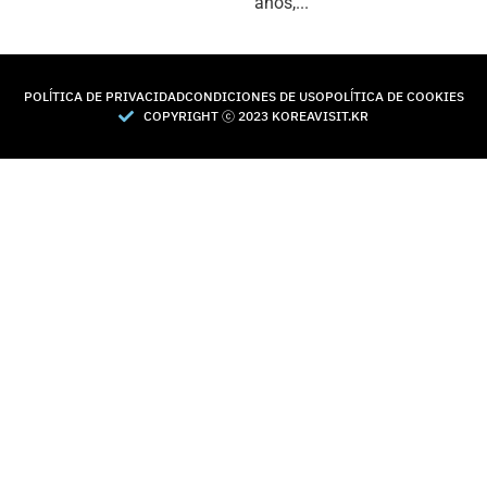
años,...
POLÍTICA DE PRIVACIDAD
CONDICIONES DE USO
POLÍTICA DE COOKIES
COPYRIGHT Ⓒ 2023 KOREAVISIT.KR