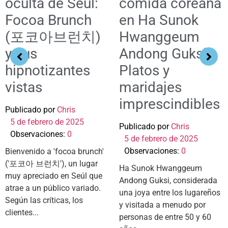
oculta de Seúl:
comida coreana
Focoa Brunch
en Ha Sunok
(포코아브런치)
Hwanggeum
y sus
Andong Guksi:
hipnotizantes
Platos y
vistas
maridajes
imprescindibles
Publicado por
Chris
5 de febrero de 2025
Publicado por
Chris
Observaciones:
0
5 de febrero de 2025
Observaciones:
0
Bienvenido a 'focoa brunch'
('포코아 브런치'), un lugar
Ha Sunok Hwanggeum
muy apreciado en Seúl que
Andong Guksi, considerada
atrae a un público variado.
una joya entre los lugareños
Según las críticas, los
y visitada a menudo por
clientes...
personas de entre 50 y 60