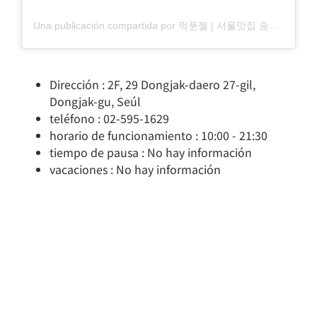
Una publicación compartida por 먹푼젤 | 서울맛집 송파맛집 강남맛집 (@_mukpunzel)
Dirección : 2F, 29 Dongjak-daero 27-gil,
Dongjak-gu, Seúl
teléfono : 02-595-1629
horario de funcionamiento : 10:00 - 21:30
tiempo de pausa : No hay información
vacaciones : No hay información