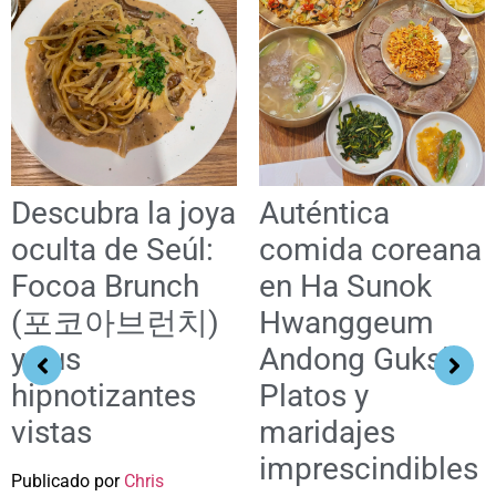
Descubra la joya
Auténtica
oculta de Seúl:
comida coreana
Focoa Brunch
en Ha Sunok
(포코아브런치)
Hwanggeum
y sus
Andong Guksi:
hipnotizantes
Platos y
vistas
maridajes
imprescindibles
Publicado por
Chris