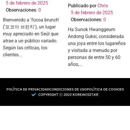
5 de febrero de 2025
Publicado por
Chris
Observaciones:
0
5 de febrero de 2025
Observaciones:
0
Bienvenido a 'focoa brunch'
('포코아 브런치'), un lugar
Ha Sunok Hwanggeum
muy apreciado en Seúl que
Andong Guksi, considerada
atrae a un público variado.
una joya entre los lugareños
Según las críticas, los
y visitada a menudo por
clientes...
personas de entre 50 y 60
años,...
POLÍTICA DE PRIVACIDAD
CONDICIONES DE USO
POLÍTICA DE COOKIES
COPYRIGHT Ⓒ 2023 KOREAVISIT.KR