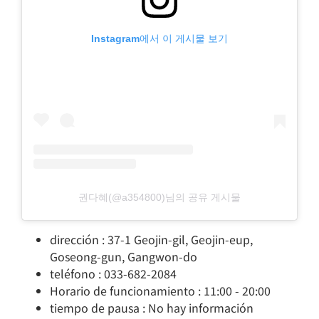
Instagram에서 이 게시물 보기
권다혜(@a354800)님의 공유 게시물
dirección : 37-1 Geojin-gil, Geojin-eup,
Goseong-gun, Gangwon-do
teléfono : 033-682-2084
Horario de funcionamiento : 11:00 - 20:00
tiempo de pausa : No hay información