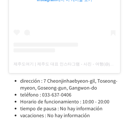
제주도여기 | 제주도 대표 인스타그램 - 사진 - 여행(@jejudo_here)님의 공유 게시물
dirección : 7 Cheonjinhaebyeon-gil, Toseong-
myeon, Goseong-gun, Gangwon-do
teléfono : 033-637-0406
Horario de funcionamiento : 10:00 - 20:00
tiempo de pausa : No hay información
vacaciones : No hay información