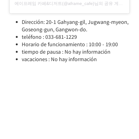
에이프레임 카페&디저트(@aframe_cafe)님의 공유 게시물
Dirección: 20-1 Gahyang-gil, Jugwang-myeon,
Goseong-gun, Gangwon-do.
teléfono : 033-681-1229
Horario de funcionamiento : 10:00 - 19:00
tiempo de pausa : No hay información
vacaciones : No hay información