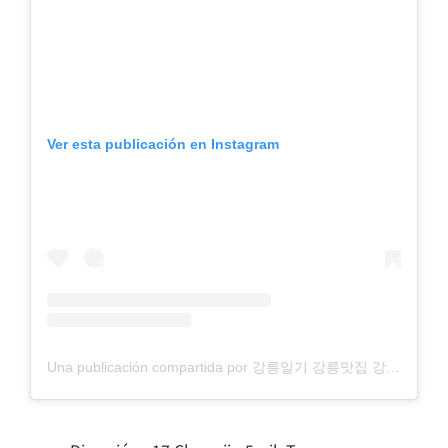
Ver esta publicación en Instagram
Una publicación compartida por 강릉일기 강릉맛집 강릉카페 강릉여행 (@gangneungilgi)