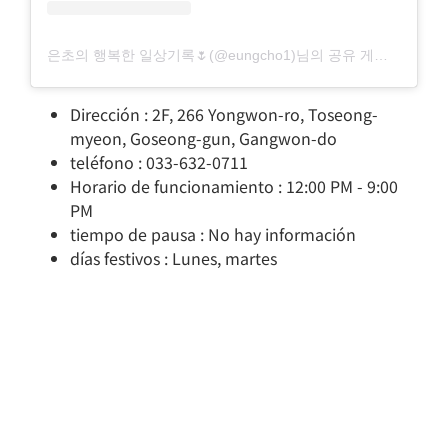
은초의 행복한 일상기록🌷(@eungcho1)님의 공유 게시물
Dirección : 2F, 266 Yongwon-ro, Toseong-
myeon, Goseong-gun, Gangwon-do
teléfono : 033-632-0711
Horario de funcionamiento : 12:00 PM - 9:00
PM
tiempo de pausa : No hay información
días festivos : Lunes, martes