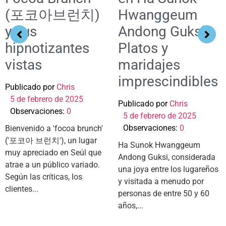
(포코아브런치)
Hwanggeum
y sus
Andong Guksi:
hipnotizantes
Platos y
vistas
maridajes
imprescindibles
Publicado por
Chris
5 de febrero de 2025
Publicado por
Chris
Observaciones:
0
5 de febrero de 2025
Observaciones:
0
Bienvenido a 'focoa brunch'
('포코아 브런치'), un lugar
Ha Sunok Hwanggeum
muy apreciado en Seúl que
Andong Guksi, considerada
atrae a un público variado.
una joya entre los lugareños
Según las críticas, los
y visitada a menudo por
clientes...
personas de entre 50 y 60
años,...