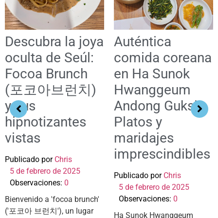
Descubra la joya
Auténtica
oculta de Seúl:
comida coreana
Focoa Brunch
en Ha Sunok
(포코아브런치)
Hwanggeum
y sus
Andong Guksi:
hipnotizantes
Platos y
vistas
maridajes
imprescindibles
Publicado por
Chris
5 de febrero de 2025
Publicado por
Chris
Observaciones:
0
5 de febrero de 2025
Observaciones:
0
Bienvenido a 'focoa brunch'
('포코아 브런치'), un lugar
Ha Sunok Hwanggeum