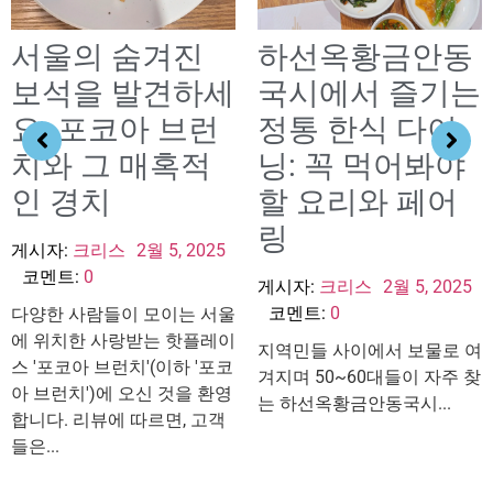
서울의 숨겨진
하선옥황금안동
보석을 발견하세
국시에서 즐기는
요: 포코아 브런
정통 한식 다이
치와 그 매혹적
닝: 꼭 먹어봐야
인 경치
할 요리와 페어
링
게시자:
크리스
2월 5, 2025
코멘트:
0
게시자:
크리스
2월 5, 2025
코멘트:
0
다양한 사람들이 모이는 서울
에 위치한 사랑받는 핫플레이
지역민들 사이에서 보물로 여
스 '포코아 브런치'(이하 '포코
겨지며 50~60대들이 자주 찾
아 브런치')에 오신 것을 환영
는 하선옥황금안동국시...
합니다. 리뷰에 따르면, 고객
들은...