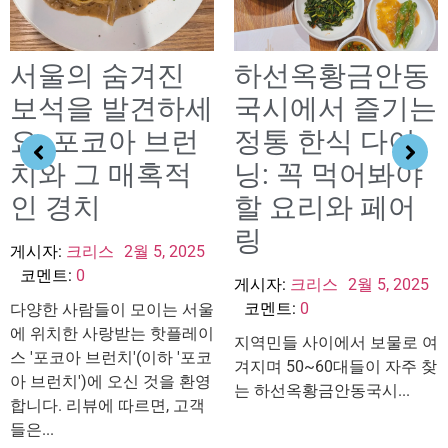
서울의 숨겨진
하선옥황금안동
보석을 발견하세
국시에서 즐기는
요: 포코아 브런
정통 한식 다이
치와 그 매혹적
닝: 꼭 먹어봐야
인 경치
할 요리와 페어
링
게시자:
크리스
2월 5, 2025
코멘트:
0
게시자:
크리스
2월 5, 2025
코멘트:
0
다양한 사람들이 모이는 서울
에 위치한 사랑받는 핫플레이
지역민들 사이에서 보물로 여
스 '포코아 브런치'(이하 '포코
겨지며 50~60대들이 자주 찾
아 브런치')에 오신 것을 환영
는 하선옥황금안동국시...
합니다. 리뷰에 따르면, 고객
들은...