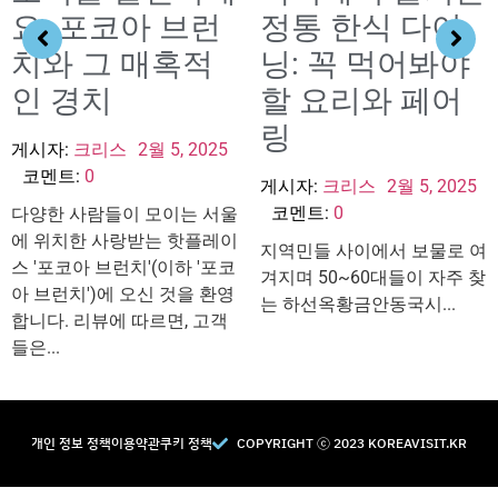
요: 포코아 브런
정통 한식 다이
치와 그 매혹적
닝: 꼭 먹어봐야
인 경치
할 요리와 페어
링
게시자:
크리스
2월 5, 2025
코멘트:
0
게시자:
크리스
2월 5, 2025
코멘트:
0
다양한 사람들이 모이는 서울
에 위치한 사랑받는 핫플레이
지역민들 사이에서 보물로 여
스 '포코아 브런치'(이하 '포코
겨지며 50~60대들이 자주 찾
아 브런치')에 오신 것을 환영
는 하선옥황금안동국시...
합니다. 리뷰에 따르면, 고객
들은...
개인 정보 정책
이용약관
쿠키 정책
COPYRIGHT Ⓒ 2023 KOREAVISIT.KR