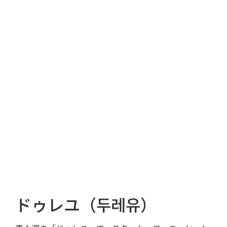
ドゥレユ（두레유）