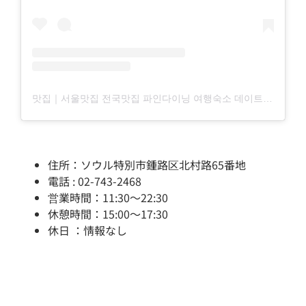
맛집｜서울맛집 전국맛집 파인다이닝 여행숙소 데이트맛집(@_matzip__)님의 공유 게시물
住所：ソウル特別市鍾路区北村路65番地
電話 : 02-743-2468
営業時間：11:30～22:30
休憩時間：15:00～17:30
休日 ：情報なし