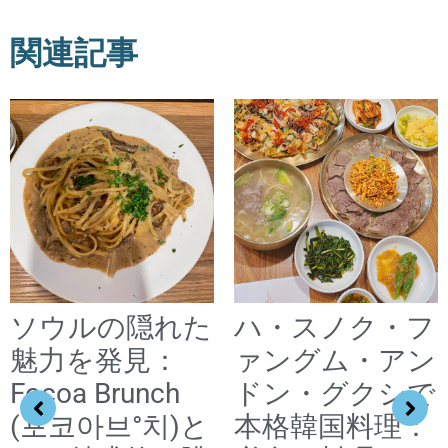
関連記事
ソウルの隠れた
ハ・スノク・フ
魅力を発見：
ァングム・アン
Focoa Brunch
ドン・グクシで
(포코아브°치)と
本格韓国料理：