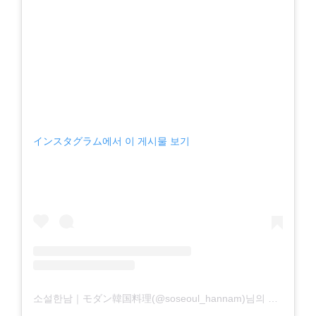
インスタグラム에서 이 게시물 보기
소설한남｜モダン韓国料理(@soseoul_hannam)님의 공유 게시물