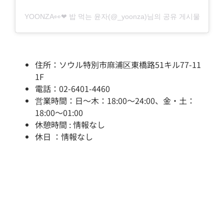
YOONZA👀❤ 밥 먹는 윤자(@_yoonza)님의 공유 게시물
住所：ソウル特別市麻浦区東橋路51キル77-11
1F
電話：02-6401-4460
営業時間：日～木：18:00～24:00、金・土：
18:00～01:00
休憩時間 : 情報なし
休日 ：情報なし