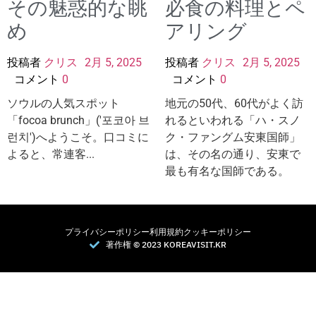
その魅惑的な眺
必食の料理とペ
め
アリング
投稿者
クリス
2月 5, 2025
投稿者
クリス
2月 5, 2025
コメント
0
コメント
0
ソウルの人気スポット
地元の50代、60代がよく訪
「focoa brunch」('포코아 브
れるといわれる「ハ・スノ
런치')へようこそ。口コミに
ク・ファングム安東国師」
よると、常連客...
は、その名の通り、安東で
最も有名な国師である。
プライバシーポリシー
利用規約
クッキーポリシー
著作権 © 2023 KOREAVISIT.KR