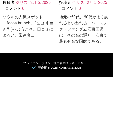
投稿者
クリス
2月 5, 2025
投稿者
クリス
2月 5, 2025
コメント
0
コメント
0
ソウルの人気スポット
地元の50代、60代がよく訪
「focoa brunch」('포코아 브
れるといわれる「ハ・スノ
런치')へようこそ。口コミに
ク・ファングム安東国師」
よると、常連客...
は、その名の通り、安東で
最も有名な国師である。
プライバシーポリシー
利用規約
クッキーポリシー
著作権 © 2023 KOREAVISIT.KR