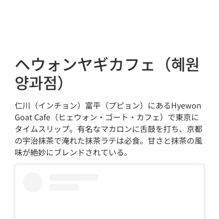
ヘウォンヤギカフェ（혜원
양과점）
仁川（インチョン）富平（プピョン）にあるHyewon
Goat Cafe（ヒェウォン・ゴート・カフェ）で東京に
タイムスリップ。有名なマカロンに舌鼓を打ち、京都
の宇治抹茶で淹れた抹茶ラテは必食。甘さと抹茶の風
味が絶妙にブレンドされている。