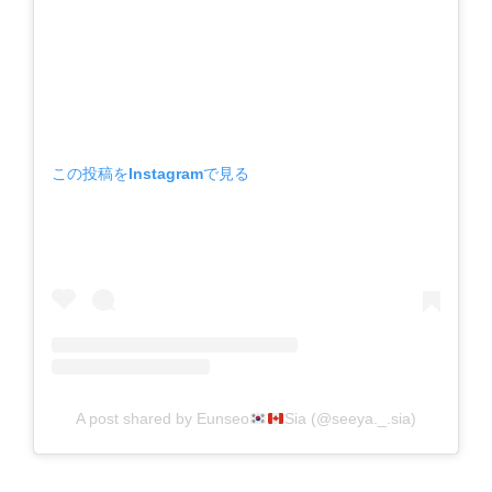
この投稿をInstagramで見る
A post shared by Eunseo
Sia (@seeya._.sia)