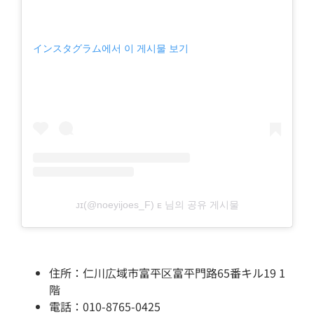
インスタグラム에서 이 게시물 보기
ᴊɪ(@noeyijoes_F) ᴇ 님의 공유 게시물
住所：仁川広域市富平区富平門路65番キル19 1
階
電話：010-8765-0425