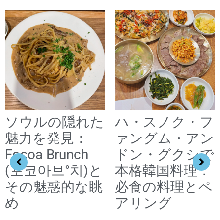
ソウルの隠れた
ハ・スノク・フ
魅力を発見：
ァングム・アン
Focoa Brunch
ドン・グクシで
(포코아브°치)と
本格韓国料理：
その魅惑的な眺
必食の料理とペ
め
アリング