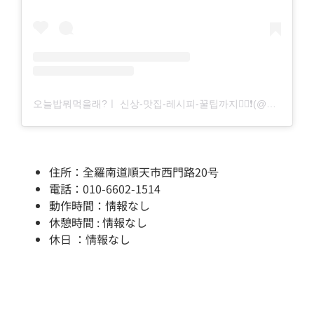
오늘밥뭐먹을래?ㅣ 신상-맛집-레시피-꿀팁까지🙋‍♀❗(@5neul.bab)님의 공유게시물
住所：全羅南道順天市西門路20号
電話：010-6602-1514
動作時間：情報なし
休憩時間 : 情報なし
休日 ：情報なし