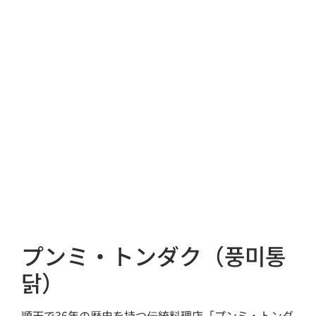
プンミ・トンダク（풍미통
닭）
順天で36年の歴史を持つ伝統料理店「プンミ・トンダ