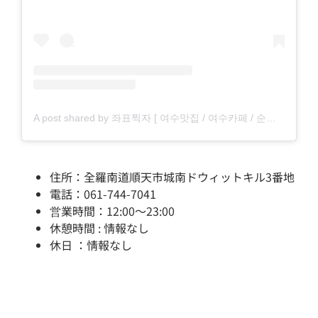
A post shared by 좌표찍자 [ 여수맛집 / 여수카페 / 순천맛집 / 목포맛집 ] (@pickjeollanamdo)
住所：全羅南道順天市城南ドウィットキル3番地
電話：061-744-7041
営業時間：12:00～23:00
休憩時間 : 情報なし
休日 ：情報なし