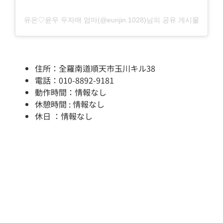
유은♡윤우 두자매 엄마(@eunjin.1028)님의 공유 게시물
住所：全羅南道順天市玉川キル38
電話：010-8892-9181
動作時間：情報なし
休憩時間 : 情報なし
休日 ：情報なし