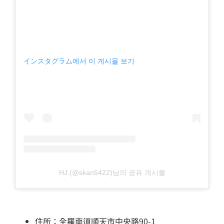
インスタグラム에서 이 게시물 보기
HJ.(@skan5422)님의 공유 게시물
住所：全羅南道順天市中央路90-1