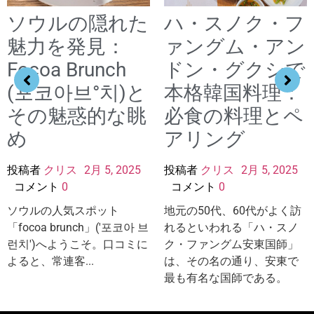
ソウルの隠れた
ハ・スノク・フ
魅力を発見：
ァングム・アン
Focoa Brunch
ドン・グクシで
(포코아브°치)と
本格韓国料理：
その魅惑的な眺
必食の料理とペ
め
アリング
投稿者
クリス
2月 5, 2025
投稿者
クリス
2月 5, 2025
コメント
0
コメント
0
ソウルの人気スポット
地元の50代、60代がよく訪
「focoa brunch」('포코아 브
れるといわれる「ハ・スノ
런치')へようこそ。口コミに
ク・ファングム安東国師」
よると、常連客...
は、その名の通り、安東で
最も有名な国師である。