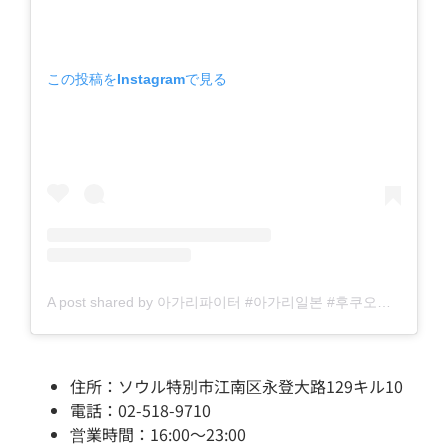
この投稿をInstagramで見る
A post shared by 아가리파이터 #아가리일본 #후쿠오카맛집 (@_agarifighter_)
住所：ソウル特別市江南区永登大路129キル10
電話：02-518-9710
営業時間：16:00～23:00