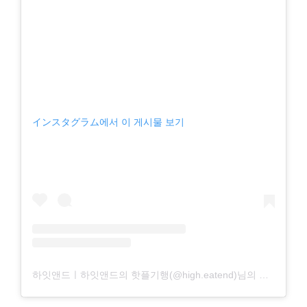
インスタグラム에서 이 게시물 보기
하잇앤드ㅣ하잇앤드의 핫플기행(@high.eatend)님의 공유 게시물