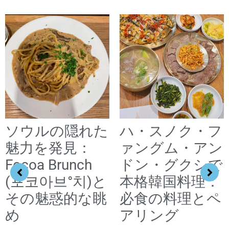
ソウルの隠れた
ハ・スノク・フ
魅力を発見：
ァングム・アン
Focoa Brunch
ドン・グクシで
(포코아브°치)と
本格韓国料理：
その魅惑的な眺
必食の料理とペ
め
アリング