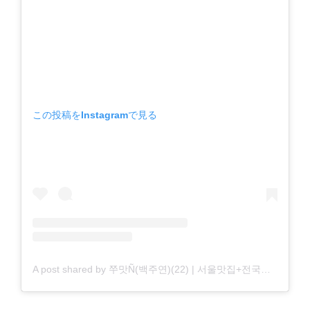
この投稿をInstagramで見る
A post shared by 쭈맛Ñ(백주연)(22) | 서울맛집+전국맛집 (@weekkite_0220)