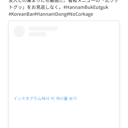
トグッ」をお見逃しなく。#HannamBukEutguk
#KoreanBar#HannamDong#NoCorkage
インスタグラム에서 이 게시물 보기