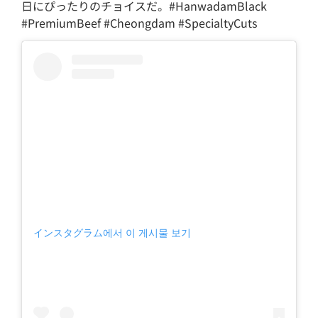
日にぴったりのチョイスだ。#HanwadamBlack
#PremiumBeef #Cheongdam #SpecialtyCuts
インスタグラム에서 이 게시물 보기