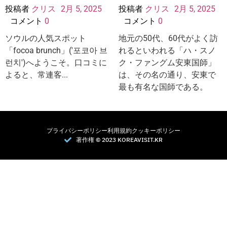
投稿者
クリス
2月 5, 2025
投稿者
クリス
2月 5, 2025
コメント
0
コメント
0
ソウルの人気スポット
地元の50代、60代がよく訪
「focoa brunch」('포코아 브
れるといわれる「ハ・スノ
런치')へようこそ。口コミに
ク・ファングム安東国師」
よると、常連客...
は、その名の通り、安東で
最も有名な国師である。
プライバシーポリシー
利用規約
クッキーポリシー
著作権 © 2023 KOREAVISIT.KR