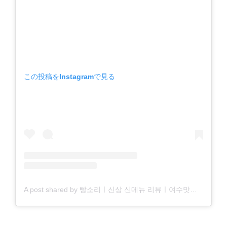
この投稿をInstagramで見る
A post shared by 빵소리ㅣ신상 신메뉴 리뷰ㅣ여수맛집-카페-술집 (@bbangsori)