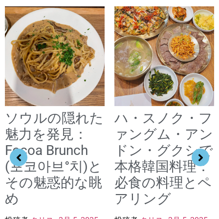
ソウルの隠れた
ハ・スノク・フ
魅力を発見：
ァングム・アン
Focoa Brunch
ドン・グクシで
(포코아브°치)と
本格韓国料理：
その魅惑的な眺
必食の料理とペ
め
アリング