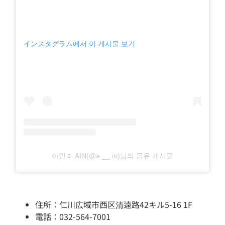
インスタグラム에서 이 게시물 보기
아인🌷 AIN(@a.__.in)님의 공유 게시물
住所：仁川広域市西区清遠路42キル5-16 1F
電話：032-564-7001