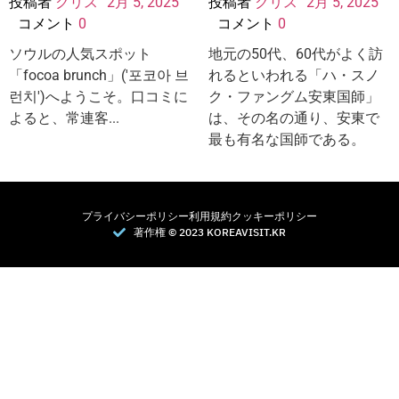
投稿者
クリス
2月 5, 2025
投稿者
クリス
2月 5, 2025
コメント
0
コメント
0
ソウルの人気スポット
地元の50代、60代がよく訪
「focoa brunch」('포코아 브
れるといわれる「ハ・スノ
런치')へようこそ。口コミに
ク・ファングム安東国師」
よると、常連客...
は、その名の通り、安東で
最も有名な国師である。
プライバシーポリシー
利用規約
クッキーポリシー
著作権 © 2023 KOREAVISIT.KR