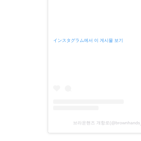
インスタグラム에서 이 게시물 보기
브라운핸즈 개항로(@brownhands_