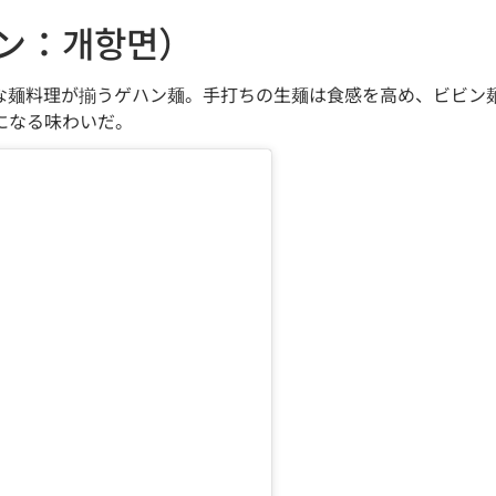
ン：개항면）
な麺料理が揃うゲハン麺。手打ちの生麺は食感を高め、ビビン
になる味わいだ。