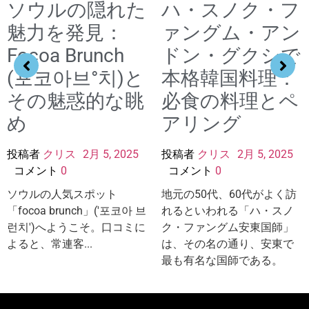
ソウルの隠れた
ハ・スノク・フ
魅力を発見：
ァングム・アン
Focoa Brunch
ドン・グクシで
(포코아브°치)と
本格韓国料理：
その魅惑的な眺
必食の料理とペ
め
アリング
投稿者
クリス
2月 5, 2025
投稿者
クリス
2月 5, 2025
コメント
0
コメント
0
ソウルの人気スポット
地元の50代、60代がよく訪
「focoa brunch」('포코아 브
れるといわれる「ハ・スノ
런치')へようこそ。口コミに
ク・ファングム安東国師」
よると、常連客...
は、その名の通り、安東で
最も有名な国師である。