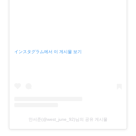
インスタグラム에서 이 게시물 보기
안서준(@west_june_92)님의 공유 게시물