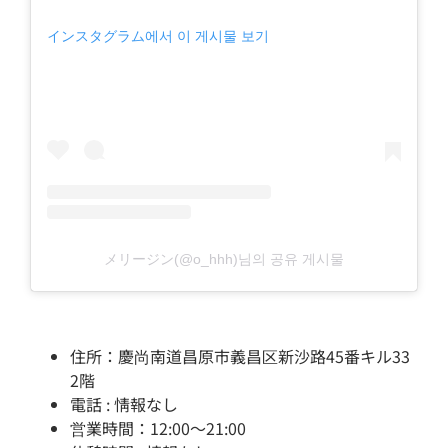
インスタグラム에서 이 게시물 보기
メリージン(@o_hhh)님의 공유 게시물
住所：慶尚南道昌原市義昌区新沙路45番キル33
2階
電話 : 情報なし
営業時間：12:00～21:00