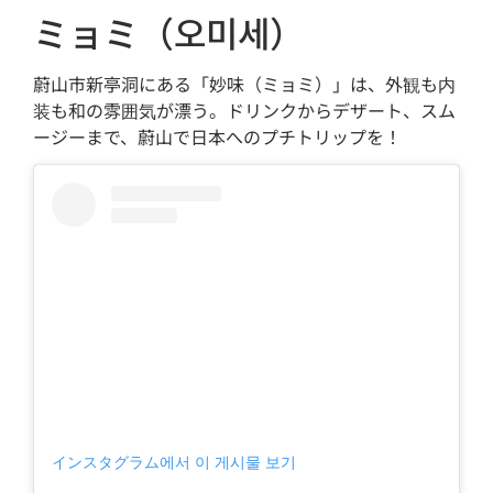
ミョミ（오미세）
蔚山市新亭洞にある「妙味（ミョミ）」は、外観も内
装も和の雰囲気が漂う。ドリンクからデザート、スム
ージーまで、蔚山で日本へのプチトリップを！
インスタグラム에서 이 게시물 보기