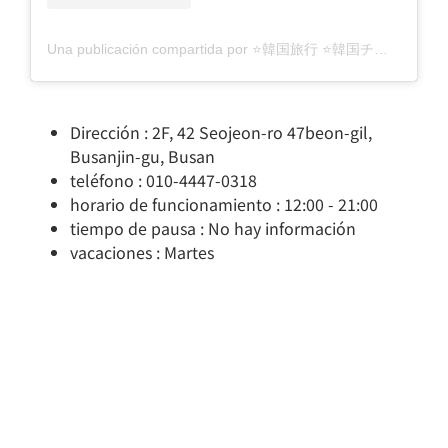
Una publicación compartida por ⭐️韓国旅行 ⭐️韓国チョア ⭐️韓国は楽しい (@naninani0429)
Dirección : 2F, 42 Seojeon-ro 47beon-gil,
Busanjin-gu, Busan
teléfono : 010-4447-0318
horario de funcionamiento : 12:00 - 21:00
tiempo de pausa : No hay información
vacaciones : Martes