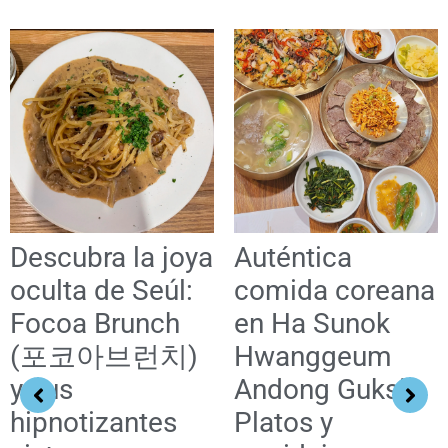
Descubra la joya
Auténtica
oculta de Seúl:
comida coreana
Focoa Brunch
en Ha Sunok
(포코아브런치)
Hwanggeum
y sus
Andong Guksi:
hipnotizantes
Platos y