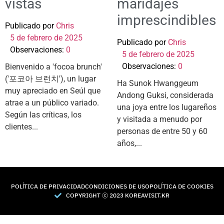
vistas
maridajes
imprescindibles
Publicado por
Chris
5 de febrero de 2025
Publicado por
Chris
Observaciones:
0
5 de febrero de 2025
Observaciones:
0
Bienvenido a 'focoa brunch'
('포코아 브런치'), un lugar
Ha Sunok Hwanggeum
muy apreciado en Seúl que
Andong Guksi, considerada
atrae a un público variado.
una joya entre los lugareños
Según las críticas, los
y visitada a menudo por
clientes...
personas de entre 50 y 60
años,...
POLÍTICA DE PRIVACIDAD
CONDICIONES DE USO
POLÍTICA DE COOKIES
COPYRIGHT Ⓒ 2023 KOREAVISIT.KR