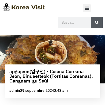
apgujeon(압구전) - Cocina Coreana
Jeon, Bindaetteok (Tortitas Coreanas),
Gangnam-gu Seúl
admin
29 septiembre 2024
2:43 am