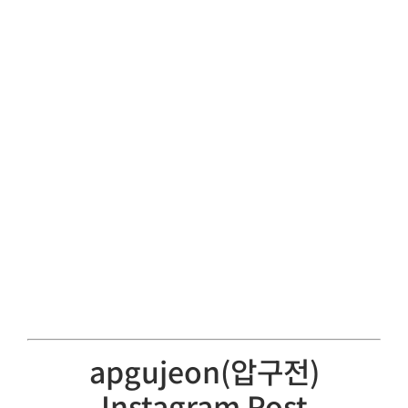
apgujeon(압구전)
Instagram Post