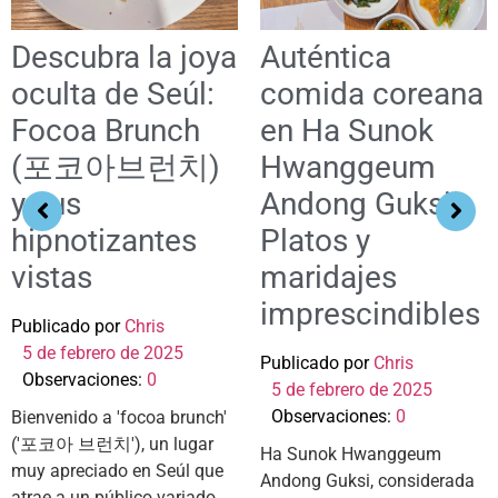
Descubra la joya
Auténtica
oculta de Seúl:
comida coreana
Focoa Brunch
en Ha Sunok
(포코아브런치)
Hwanggeum
y sus
Andong Guksi:
hipnotizantes
Platos y
vistas
maridajes
imprescindibles
Publicado por
Chris
5 de febrero de 2025
Publicado por
Chris
Observaciones:
0
5 de febrero de 2025
Observaciones:
0
Bienvenido a 'focoa brunch'
('포코아 브런치'), un lugar
Ha Sunok Hwanggeum
muy apreciado en Seúl que
Andong Guksi, considerada
atrae a un público variado.