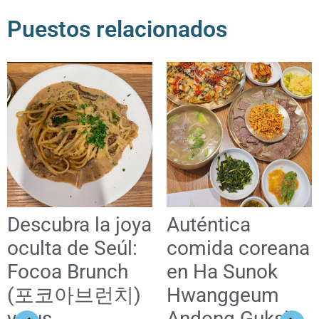
Puestos relacionados
Descubra la joya
Auténtica
oculta de Seúl:
comida coreana
Focoa Brunch
en Ha Sunok
(포코아브런치)
Hwanggeum
y sus
Andong Guksi: