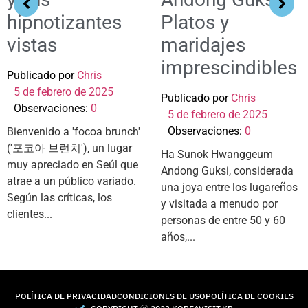
hipnotizantes
Platos y
vistas
maridajes
imprescindibles
Publicado por
Chris
5 de febrero de 2025
Publicado por
Chris
Observaciones:
0
5 de febrero de 2025
Observaciones:
0
Bienvenido a 'focoa brunch'
('포코아 브런치'), un lugar
Ha Sunok Hwanggeum
muy apreciado en Seúl que
Andong Guksi, considerada
atrae a un público variado.
una joya entre los lugareños
Según las críticas, los
y visitada a menudo por
clientes...
personas de entre 50 y 60
años,...
POLÍTICA DE PRIVACIDAD
CONDICIONES DE USO
POLÍTICA DE COOKIES