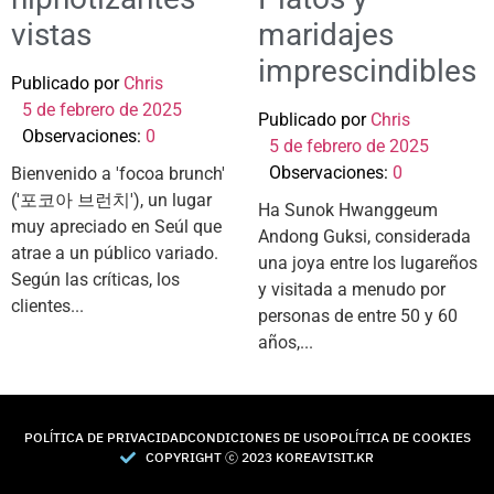
vistas
maridajes
imprescindibles
Publicado por
Chris
5 de febrero de 2025
Publicado por
Chris
Observaciones:
0
5 de febrero de 2025
Observaciones:
0
Bienvenido a 'focoa brunch'
('포코아 브런치'), un lugar
Ha Sunok Hwanggeum
muy apreciado en Seúl que
Andong Guksi, considerada
atrae a un público variado.
una joya entre los lugareños
Según las críticas, los
y visitada a menudo por
clientes...
personas de entre 50 y 60
años,...
POLÍTICA DE PRIVACIDAD
CONDICIONES DE USO
POLÍTICA DE COOKIES
COPYRIGHT Ⓒ 2023 KOREAVISIT.KR