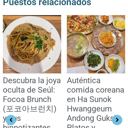
Puestos relacionados
Descubra la joya
Auténtica
oculta de Seúl:
comida coreana
Focoa Brunch
en Ha Sunok
(포코아브런치)
Hwanggeum
y sus
Andong Guksi:
hipnotizantes
Platos y