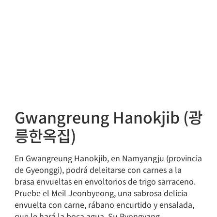
Gwangreung Hanokjib (광
릉한옥집)
En Gwangreung Hanokjib, en Namyangju (provincia
de Gyeonggi), podrá deleitarse con carnes a la
brasa envueltas en envoltorios de trigo sarraceno.
Pruebe el Meil Jeonbyeong, una sabrosa delicia
envuelta con carne, rábano encurtido y ensalada,
que le hará la boca agua. Su Pyongyang