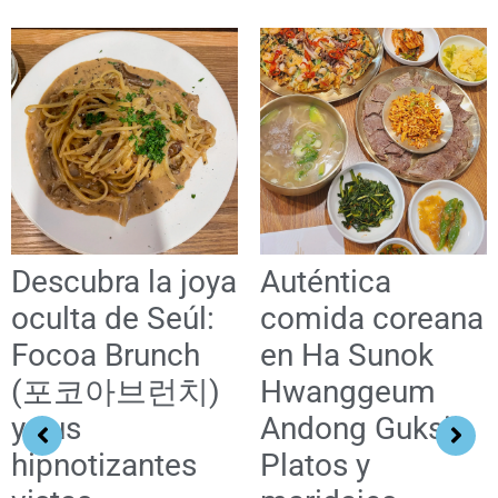
Descubra la joya
Auténtica
oculta de Seúl:
comida coreana
Focoa Brunch
en Ha Sunok
(포코아브런치)
Hwanggeum
y sus
Andong Guksi:
hipnotizantes
Platos y