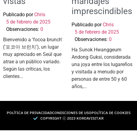
vistas
maridajes
imprescindibles
Publicado por
Chris
5 de febrero de 2025
Publicado por
Chris
Observaciones:
0
5 de febrero de 2025
Observaciones:
0
Bienvenido a 'focoa brunch'
('포코아 브런치'), un lugar
Ha Sunok Hwanggeum
muy apreciado en Seúl que
Andong Guksi, considerada
atrae a un público variado.
una joya entre los lugareños
Según las críticas, los
y visitada a menudo por
clientes...
personas de entre 50 y 60
años,...
POLÍTICA DE PRIVACIDAD
CONDICIONES DE USO
POLÍTICA DE COOKIES
COPYRIGHT Ⓒ 2023 KOREAVISIT.KR