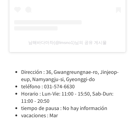
남해바다마차(@lmsno1)님의 공유 게시물
Dirección : 36, Gwangreungnae-ro, Jinjeop-
eup, Namyangju-si, Gyeonggi-do
teléfono : 031-574-6630
Horario : Lun-Vie: 11:00 - 15:50, Sab-Dun:
11:00 - 20:50
tiempo de pausa : No hay información
vacaciones : Mar