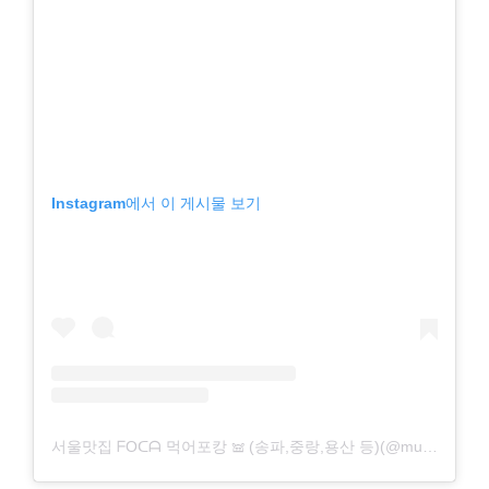
Instagram에서 이 게시물 보기
서울맛집 ᖴOᑕᗩ 먹어포캉 𖠌 (송파,중랑,용산 등)(@muk._.foca)님의 공유 게시물