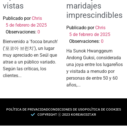
vistas
maridajes
imprescindibles
Publicado por
Chris
5 de febrero de 2025
Publicado por
Chris
Observaciones:
0
5 de febrero de 2025
Observaciones:
0
Bienvenido a 'focoa brunch'
('포코아 브런치'), un lugar
Ha Sunok Hwanggeum
muy apreciado en Seúl que
Andong Guksi, considerada
atrae a un público variado.
una joya entre los lugareños
Según las críticas, los
y visitada a menudo por
clientes...
personas de entre 50 y 60
años,...
POLÍTICA DE PRIVACIDAD
CONDICIONES DE USO
POLÍTICA DE COOKIES
COPYRIGHT Ⓒ 2023 KOREAVISIT.KR