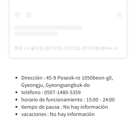
희랑 | 서울맛집-경기맛집-인천맛집-전국여행(@hee.rang_)님의 공유 게시물
Dirección : 45-8 Poseok-ro 1050beon-gil,
Gyeongju, Gyeongsangbuk-do
teléfono : 0507-1480-5359
horario de funcionamiento : 15:00 - 24:00
tiempo de pausa : No hay información
vacaciones : No hay información