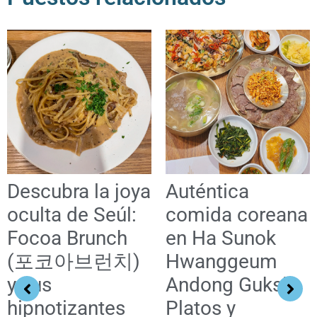
Descubra la joya
Auténtica
oculta de Seúl:
comida coreana
Focoa Brunch
en Ha Sunok
(포코아브런치)
Hwanggeum
y sus
Andong Guksi:
hipnotizantes
Platos y