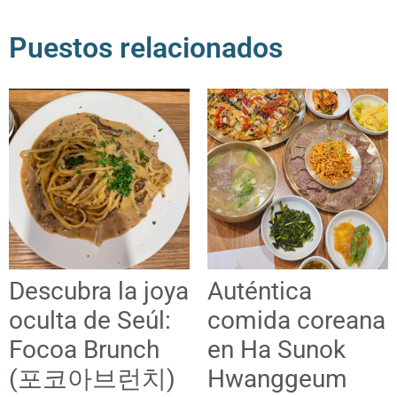
Puestos relacionados
Descubra la joya
Auténtica
oculta de Seúl:
comida coreana
Focoa Brunch
en Ha Sunok
(포코아브런치)
Hwanggeum