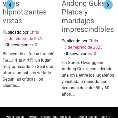
y sus
Andong Guksi:
hipnotizantes
Platos y
vistas
maridajes
imprescindibles
Publicado por
Chris
5 de febrero de 2025
Publicado por
Chris
Observaciones:
0
5 de febrero de 2025
Observaciones:
0
Bienvenido a 'focoa brunch'
('포코아 브런치'), un lugar
Ha Sunok Hwanggeum
muy apreciado en Seúl que
Andong Guksi, considerada
atrae a un público variado.
una joya entre los lugareños
Según las críticas, los
y visitada a menudo por
clientes...
personas de entre 50 y 60
años,...
POLÍTICA DE PRIVACIDAD
CONDICIONES DE USO
POLÍTICA DE COOKIES