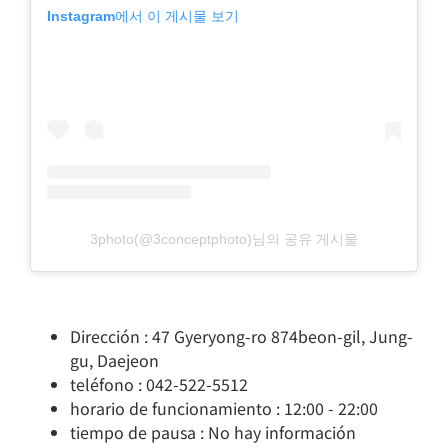
Instagram에서 이 게시물 보기
3photo(@3conceptphoto)님의 공유 게시물
Dirección : 47 Gyeryong-ro 874beon-gil, Jung-
gu, Daejeon
teléfono : 042-522-5512
horario de funcionamiento : 12:00 - 22:00
tiempo de pausa : No hay información