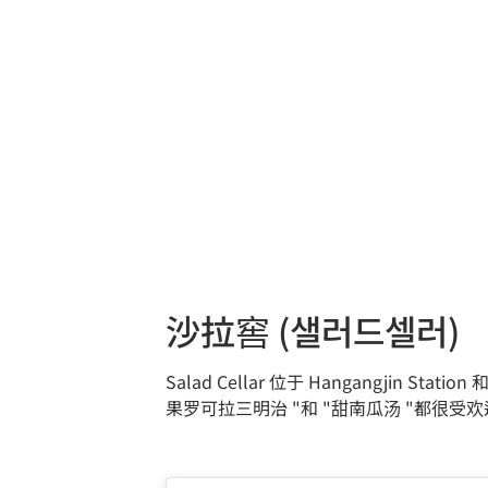
沙拉窖 (샐러드셀러)
Salad Cellar 位于 Hangangjin
果罗可拉三明治 "和 "甜南瓜汤 "都很受