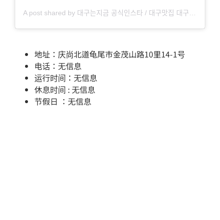
A post shared by 대구는지금 공식인스타 / 대구맛집 대구카페 대구핫플 (@daegulive)
地址：庆尚北道龟尾市金茂山路10里14-1号
电话：无信息
运行时间：无信息
休息时间 : 无信息
节假日 ：无信息