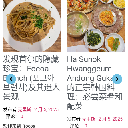
发现首尔的隐藏
Ha Sunok
珍宝：Focoa
Hwanggeum
Brunch (포코아
Andong Guksi
브런치)及其迷人
的正宗韩国料
景观
理：必尝菜肴和
配菜
发布者
克里斯
2 月 5, 2025
评论：
0
发布者
克里斯
2 月 5, 2025
评论：
0
欢迎来到 "focoa