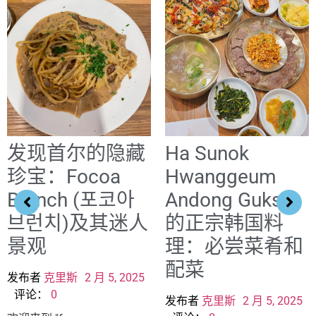
发现首尔的隐藏
Ha Sunok
珍宝：Focoa
Hwanggeum
Brunch (포코아
Andong Guksi
브런치)及其迷人
的正宗韩国料
景观
理：必尝菜肴和
配菜
发布者
克里斯
2 月 5, 2025
评论：
0
发布者
克里斯
2 月 5, 2025