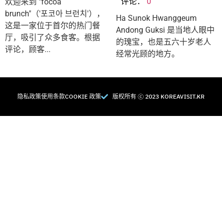
评论：
0
欢迎来到 "focoa
brunch"（'포코아 브런치'），
Ha Sunok Hwanggeum
这是一家位于首尔的热门餐
Andong Guksi 是当地人眼中
厅，吸引了众多食客。根据
的瑰宝，也是五六十岁老人
评论，顾客...
经常光顾的地方。
隐私政策
使用条款
COOKIE 政策
版权所有 Ⓒ 2023 KOREAVISIT.KR