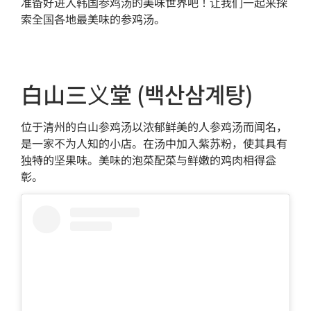
准备好进入韩国参鸡汤的美味世界吧！让我们一起来探
索全国各地最美味的参鸡汤。
白山三义堂 (백산삼계탕)
位于清州的白山参鸡汤以浓郁鲜美的人参鸡汤而闻名，
是一家不为人知的小店。在汤中加入紫苏粉，使其具有
独特的坚果味。美味的泡菜配菜与鲜嫩的鸡肉相得益
彰。