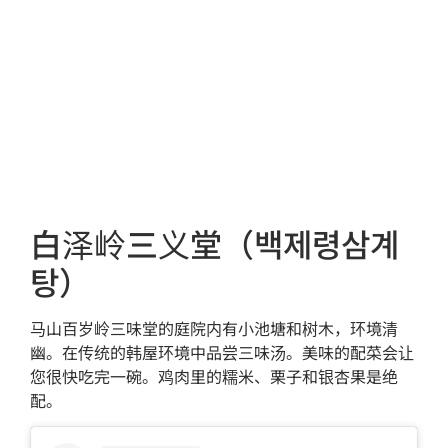
白泽岭三义堂（백제령삼계
탕）
马山百岁岭三味堂的庭院内有小池塘和树木，环境清
幽。在传统的韩屋环境中品尝三味汤。美味的配菜会让
您很快吃完一碗。鸡肉里的糯米、栗子和银杏果是绝
配。