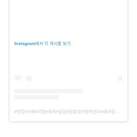
Instagram에서 이 게시물 보기
#맛집#카페#여행#육아#일상#닭살대마왕부인👰#예서맘👶(@math.chacha)님의 공유 게시물