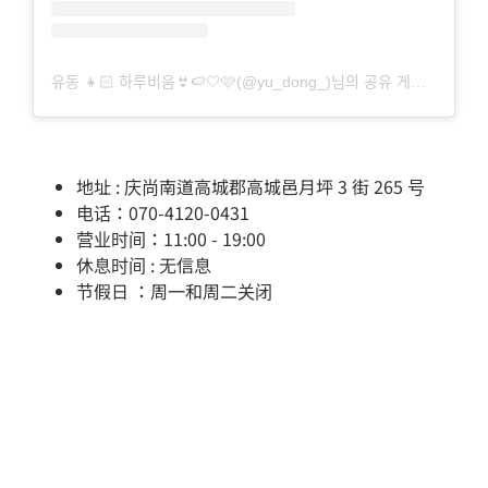
유동 👧🏻 하루비움👙🍉🤍🩷(@yu_dong_)님의 공유 게시물
地址 : 庆尚南道高城郡高城邑月坪 3 街 265 号
电话：070-4120-0431
营业时间：11:00 - 19:00
休息时间 : 无信息
节假日 ：周一和周二关闭