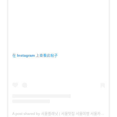
在 Instagram 上查看此帖子
A post shared by 서울플래닛 | 서울맛집 서울여행 서울카페 서울핫플 (@seoulplanet)