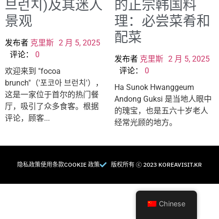
브런치)及其迷人
的正宗韩国料
景观
理：必尝菜肴和
配菜
发布者
克里斯
2 月 5, 2025
评论：
0
发布者
克里斯
2 月 5, 2025
评论：
0
欢迎来到 "focoa
brunch"（'포코아 브런치'），
Ha Sunok Hwanggeum
这是一家位于首尔的热门餐
Andong Guksi 是当地人眼中
厅，吸引了众多食客。根据
的瑰宝，也是五六十岁老人
评论，顾客...
经常光顾的地方。
隐私政策
使用条款
COOKIE 政策
版权所有 Ⓒ 2023 KOREAVISIT.KR
Chinese