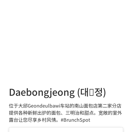
Daebongjeong (대򽂙정)
位于大邱Geondeulbawi车站的南山面包店第二家分店
提供各种新鲜出炉的面包、三明治和甜点。宽敞的室外
露台让您尽享乡村风情。#BrunchSpot