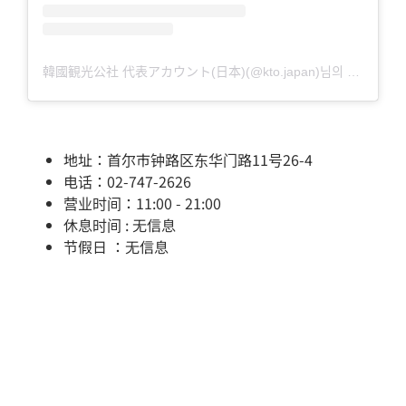
韓國観光公社 代表アカウント(日本)(@kto.japan)님의 공유 게시물
地址：首尔市钟路区东华门路11号26-4
电话：02-747-2626
营业时间：11:00 - 21:00
休息时间 : 无信息
节假日 ：无信息