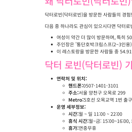
왜 닥터로빈(닥터로빈
닥터로빈(닥터로빈)을 방문한 사람들의 경험
다음 중 하나라도 관심이 있으시다면 닥터로
여성이 약간 더 많이 방문하며, 특히 5
주인장은 '통단호박크림스프(2~3인용)(
이 레스토랑을 방문한 사람들 중 54.91
닥터 로빈(닥터로빈) 
연락처 및 위치:
핸드폰:
0507-1401-3101
주소:
서울 양천구 오목로 299
Metro:
5호선 오목교역 1번 출구
운영 세부정보:
시간:
월 ~ 일 11:00 ~ 22:00
휴식 시간:
월~금: 15:00~16:0
휴가:
연중무휴