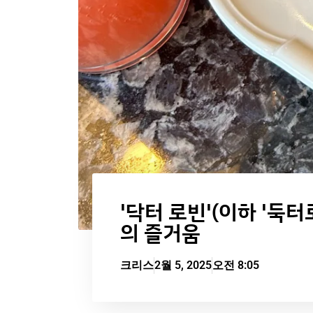
'닥터 로빈'(이하 '둑
의 즐거움
크리스
2월 5, 2025
오전 8:05