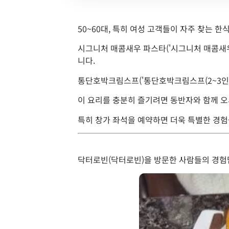
50~60대, 특히 여성 고객들이 자주 찾는 한식
시그니처 매콤새우 파스타('시그니처 매콤새우
니다.
통단호박크림스프('통단호박크림스프(2~3인용
이 요리를 충분히 즐기려면 동반자와 함께 오
특히 창가 좌석을 예약하면 더욱 특별한 경험
닥터로빈(닥터로빈)을 방문한 사람들의 경험