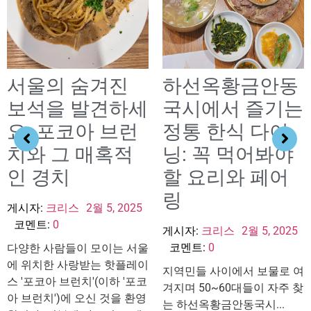
서울의 숨겨진
하선옥황금안동
보석을 발견하세
국시에서 즐기는
요: 포코아 브런
정통 한식 다이
치와 그 매혹적
닝: 꼭 먹어봐야
인 경치
할 요리와 페어
링
게시자:
크리스
2월 5, 2025
코멘트:
0
게시자:
크리스
2월 5, 2025
코멘트:
0
다양한 사람들이 모이는 서울
에 위치한 사랑받는 핫플레이
지역민들 사이에서 보물로 여
스 '포코아 브런치'(이하 '포코
겨지며 50~60대들이 자주 찾
아 브런치')에 오신 것을 환영
는 하선옥황금안동국시...