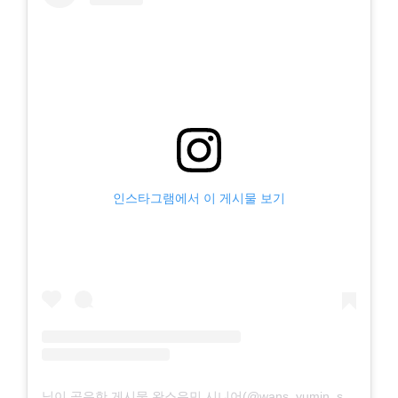
인스타그램에서 이 게시물 보기
님이 공유한 게시물 완스유민 시니어(@wans_yumin_senior_5715)