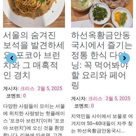
서울의 숨겨진
하선옥황금안동
보석을 발견하세
국시에서 즐기는
요: 포코아 브런
정통 한식 다이
치와 그 매혹적
닝: 꼭 먹어봐야
인 경치
할 요리와 페어
링
게시자:
크리스
2월 5, 2025
코멘트:
0
게시자:
크리스
2월 5, 2025
코멘트:
0
다양한 사람들이 모이는 서울
에 위치한 사랑받는 핫플레이
지역민들 사이에서 보물로 여
스 '포코아 브런치'(이하 '포코
겨지며 50~60대들이 자주 찾
아 브런치')에 오신 것을 환영
는 하선옥황금안동국시...
합니다. 리뷰에 따르면, 고객