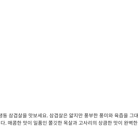
동 삼겹살을 맛보세요. 삼겹살은 얇지만 풍부한 풍미와 육즙을 그대
니다. 매콤한 맛이 일품인 쫄깃한 목살과 고사리의 상큼한 맛이 완벽한