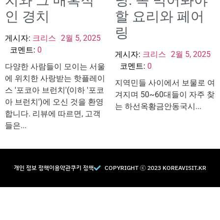
치와 그 매혹적
닝: 꼭 먹어봐야
인 경치
할 요리와 페어
링
게시자:
크리스
2월 5, 2025
코멘트:
0
게시자:
크리스
2월 5, 2025
코멘트:
0
다양한 사람들이 모이는 서울
에 위치한 사랑받는 핫플레이
지역민들 사이에서 보물로 여
스 '포코아 브런치'(이하 '포코
겨지며 50~60대들이 자주 찾
아 브런치')에 오신 것을 환영
는 하선옥황금안동국시...
합니다. 리뷰에 따르면, 고객
들은...
개인 정보 정책
이용약관
쿠키 정책
COPYRIGHT Ⓒ 2023 KOREAVISIT.KR