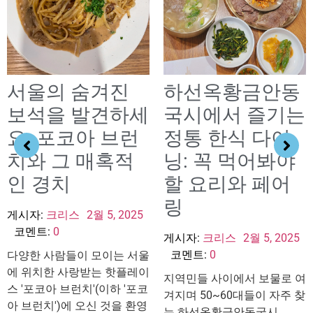
서울의 숨겨진
하선옥황금안동
보석을 발견하세
국시에서 즐기는
요: 포코아 브런
정통 한식 다이
치와 그 매혹적
닝: 꼭 먹어봐야
인 경치
할 요리와 페어
링
게시자:
크리스
2월 5, 2025
코멘트:
0
게시자:
크리스
2월 5, 2025
코멘트:
0
다양한 사람들이 모이는 서울
에 위치한 사랑받는 핫플레이
지역민들 사이에서 보물로 여
스 '포코아 브런치'(이하 '포코
겨지며 50~60대들이 자주 찾
아 브런치')에 오신 것을 환영
는 하선옥황금안동국시...