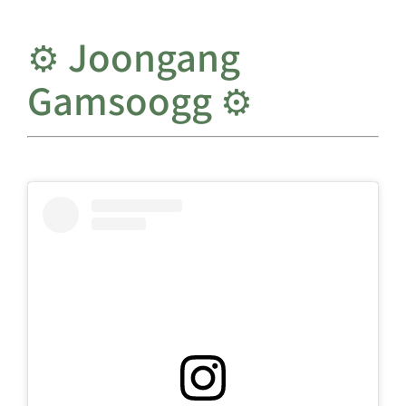
⚙️ Joongang
Gamsoogg ⚙️