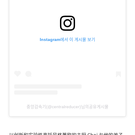
Instagram에서 이 게시물 보기
중앙감속기(@centralreducer)님의공유게시물
以创新和实验性烹饪风格著称的主厨 Choi 与他的弟子