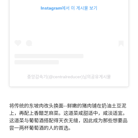
Instagram에서 이 게시물 보기
중앙감속기(@centralreducer)님의공유게시물
将传统的东坡肉改头换面--鲜嫩的猪肉铺在奶油土豆泥
上，再配上香醋芝麻菜。这道菜咸甜适中，咸淡适宜。
这道菜与葡萄酒搭配得天衣无缝，因此成为那些想要品
尝一两杯葡萄酒的人的首选。