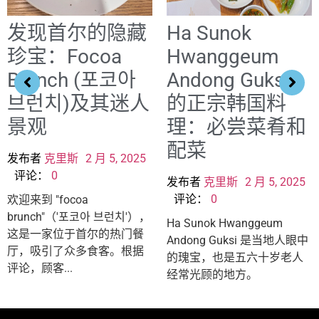
发现首尔的隐藏
Ha Sunok
珍宝：Focoa
Hwanggeum
Brunch (포코아
Andong Guksi
브런치)及其迷人
的正宗韩国料
景观
理：必尝菜肴和
配菜
发布者
克里斯
2 月 5, 2025
评论：
0
发布者
克里斯
2 月 5, 2025
评论：
0
欢迎来到 "focoa
brunch"（'포코아 브런치'），
Ha Sunok Hwanggeum
这是一家位于首尔的热门餐
Andong Guksi 是当地人眼中
厅，吸引了众多食客。根据
的瑰宝，也是五六十岁老人
评论，顾客...
经常光顾的地方。