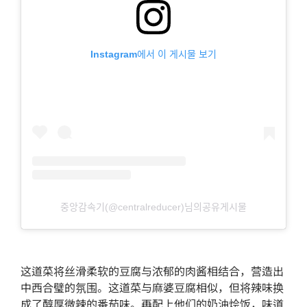
Instagram에서 이 게시물 보기
중앙감속기(@centralreducer)님의공유게시물
这道菜将丝滑柔软的豆腐与浓郁的肉酱相结合，营造出
中西合璧的氛围。这道菜与麻婆豆腐相似，但将辣味换
成了醇厚微辣的番茄味。再配上他们的奶油烩饭，味道